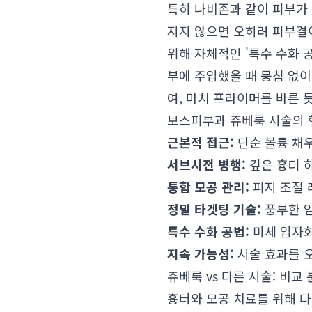
특히 나비존과 같이 피부가
지지 않으면 오히려 피부결
위해 자체적인 '특수 수화 
부에 주입했을 때 뭉침 없
여, 마치 프라이머를 바른 
보스피부과 쥬베룩 시술의 
근본적 접근:
단순 볼륨 채우
서브시전 병행:
깊은 흉터 
통합 모공 관리:
피지 조절 
정밀 타겟팅 기술:
풍부한 임
특수 수화 공법:
미세 입자화
지속 가능성:
시술 효과를 
쥬베룩 vs 다른 시술: 비교
흉터와 모공 치료를 위해 