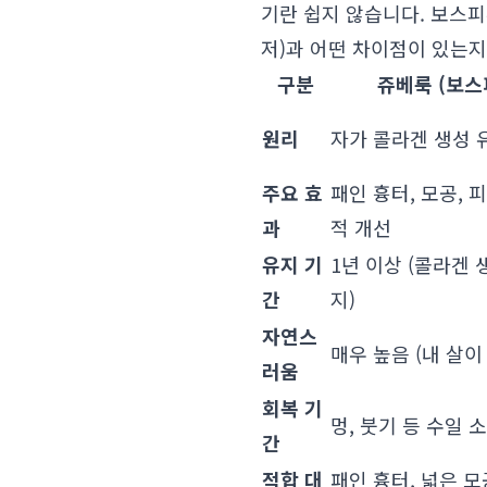
기란 쉽지 않습니다. 보스
저)과 어떤 차이점이 있는
구분
쥬베룩 (보스
원리
자가 콜라겐 생성 유
주요 효
패인 흉터, 모공, 
과
적 개선
유지 기
1년 이상 (콜라겐 
간
지)
자연스
매우 높음 (내 살이
러움
회복 기
멍, 붓기 등 수일 
간
적합 대
패인 흉터, 넓은 모