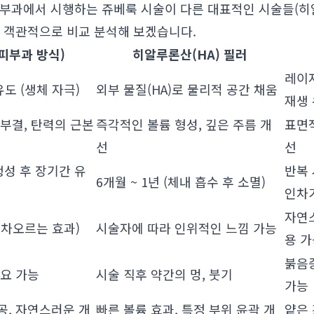
피부과에서 시행하는 쥬베룩 시술이 다른 대표적인 시술들(히
지 객관적으로 비교 분석해 보겠습니다.
피부과 방식)
히알루론산(HA) 필러
레이
도 (생체 자극)
외부 물질(HA)로 물리적 공간 채움
재생
피부결, 탄력의 근본
즉각적인 볼륨 형성, 깊은 주름 개
표면적
선
선
생성 후 장기간 유
반복 
6개월 ~ 1년 (체내 흡수 후 소멸)
인차
자연
 차오르는 효과)
시술자에 따라 인위적인 느낌 가능
용 
붉음증
소요 가능
시술 직후 약간의 멍, 붓기
가능
공, 자연스러운 개
빠른 볼륨 효과, 특정 부위 윤곽 개
얕은 