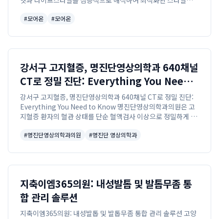
엣과 라이프스타일을 심층적으로 해석하여 최적화된 스타일을
제안하는 퍼스널 헤어 컨설팅 전문 살롱입니다.
#
모어온
#
모어온
강서구 고지혈증, 명진단영상의학과 640채널
CT로 정밀 진단: Everything You Need
to Know
강서구 고지혈증, 명진단영상의학과 640채널 CT로 정밀 진단:
Everything You Need to Know 명진단영상의학과의원은 고
지혈증 환자의 혈관 상태를 단순 혈액검사 이상으로 정밀하게 평
가하기 위해 640채널 CT, 고해상도 3T MRI 및 MRA 장비를 활
#
명진단영상의학과의원
#
명진단 영상의학과
용하여 동...
지축이엠365의원: 내성발톱 및 발톱무좀 통
합 관리 솔루션
지축이엠365의원: 내성발톱 및 발톱무좀 통합 관리 솔루션 고양