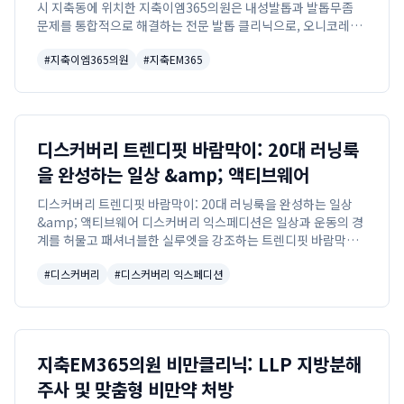
시 지축동에 위치한 지축이엠365의원은 내성발톱과 발톱무좀
문제를 통합적으로 해결하는 전문 발톱 클리닉으로, 오니코레이
저 치료를 포함해 실비보험 적용 가능한 효과적인 관리를 제공합
#
지축이엠365의원
#
지축EM365
니다.
디스커버리 트렌디핏 바람막이: 20대 러닝룩
을 완성하는 일상 &amp; 액티브웨어
디스커버리 트렌디핏 바람막이: 20대 러닝룩을 완성하는 일상
&amp; 액티브웨어 디스커버리 익스페디션은 일상과 운동의 경
계를 허물고 패셔너블한 실루엣을 강조하는 트렌디핏 바람막이
를 선보이며, 러닝 후 일상으로 바로 복귀해도 손색없는 세련된
#
디스커버리
#
디스커버리 익스페디션
스타일을 제안합니다.
지축EM365의원 비만클리닉: LLP 지방분해
주사 및 맞춤형 비만약 처방