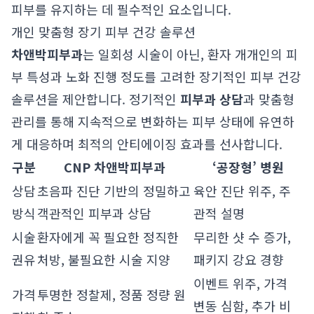
피부를 유지하는 데 필수적인 요소입니다.
개인 맞춤형 장기 피부 건강 솔루션
차앤박피부과
는 일회성 시술이 아닌, 환자 개개인의 피
부 특성과 노화 진행 정도를 고려한 장기적인 피부 건강
솔루션을 제안합니다. 정기적인
피부과 상담
과 맞춤형
관리를 통해 지속적으로 변화하는 피부 상태에 유연하
게 대응하며 최적의 안티에이징 효과를 선사합니다.
구분
CNP 차앤박피부과
‘공장형’ 병원
상담
초음파 진단 기반의 정밀하고
육안 진단 위주, 주
방식
객관적인 피부과 상담
관적 설명
시술
환자에게 꼭 필요한 정직한
무리한 샷 수 증가,
권유
처방, 불필요한 시술 지양
패키지 강요 경향
이벤트 위주, 가격
가격
투명한 정찰제, 정품 정량 원
변동 심함, 추가 비