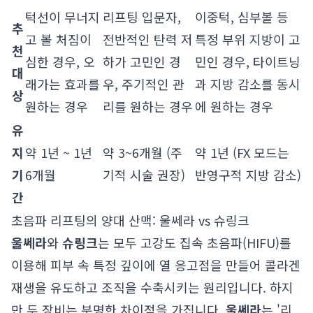
턱선이 무너지
리프팅 입문자,
이중턱, 심부볼 등
추
고 볼 처짐이
전반적인 탄력 저
특정 부위 지방이 고
천
심한 경우, 오
하가 고민인 경
민인 경우, 타이트닝
대
래가는 효과를
우, 주기적인 관
과 지방 감소를 동시
상
원하는 경우
리를 원하는 경우
에 원하는 경우
유
지
약 1년 ~ 1년
약 3~6개월 (주
약 1년 (FX 모드는
기
6개월
기적 시술 권장)
반영구적 지방 감소)
간
초음파 리프팅의 양대 산맥: 울쎄라 vs 슈링크
울쎄라
와
슈링크
는 모두 고강도 집속 초음파(HIFU)를
이용해 피부 속 특정 깊이에 열 응고점을 만들어 콜라겐
재생을 유도하고 조직을 수축시키는 원리입니다. 하지
만 두 장비는 분명한 차이점을 가집니다.
울쎄라
는 '리