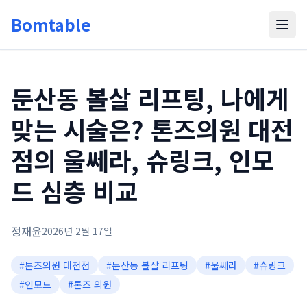
Bomtable
둔산동 볼살 리프팅, 나에게
맞는 시술은? 톤즈의원 대전
점의 울쎄라, 슈링크, 인모
드 심층 비교
정재윤
2026년 2월 17일
#
톤즈의원 대전점
#
둔산동 볼살 리프팅
#
울쎄라
#
슈링크
#
인모드
#
톤즈 의원