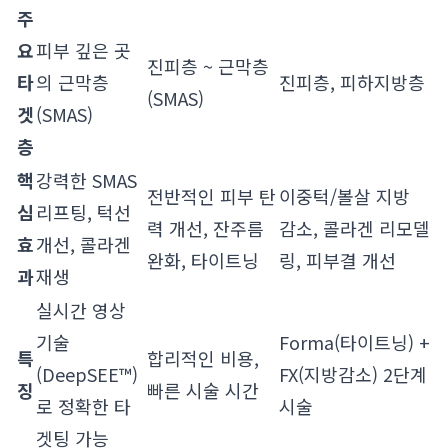
주
요
피부 깊은 곳
진피층 ~ 근막층
타
의 근막층
진피층, 피하지방층
(SMAS)
겟
(SMAS)
층
핵
강력한 SMAS
전반적인 피부 탄
이중턱/볼살 지방
심
리프팅, 턱선
력 개선, 잔주름
감소, 콜라겐 리모델
효
개선, 콜라겐
완화, 타이트닝
링, 피부결 개선
과
재생
실시간 영상
기술
Forma(타이트닝) +
특
합리적인 비용,
(DeepSEE™)
FX(지방감소) 2단계
징
빠른 시술 시간
로 정확한 타
시술
겟팅 가능