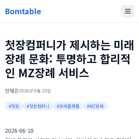
Bomtable
첫장컴퍼니가 제시하는 미래
장례 문화: 투명하고 합리적
인 MZ장례 서비스
안채은
2026년 6월 10일
#
첫장
#
첫장컴퍼니
#
장례플랫폼
#
MZ장례
2026-06-10