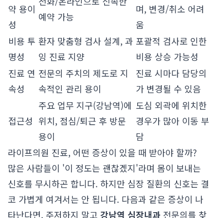
전화/온라인으로 신속한
약 용이
며, 변경/취소 어려
예약 가능
성
움
비용 투
환자 맞춤형 검사 설계, 과
포괄적 검사로 인한
명성
잉 진료 지양
비용 상승 가능성
진료 연
전문의 주치의 제도로 지
진료 시마다 담당의
속성
속적인 관리 용이
가 변경될 수 있음
주요 업무 지구(강남역)에
도심 외곽에 위치한
접근성
위치, 점심/퇴근 후 방문
경우가 많아 이동 부
용이
담
라이프의원 진료, 어떤 증상이 있을 때 받아야 할까?
많은 사람들이 '이 정도는 괜찮겠지'라며 몸이 보내는
신호를 무시하곤 합니다. 하지만 심장 질환의 신호는 결
코 가볍게 여겨서는 안 됩니다. 다음과 같은 증상이 나
타난다면, 주저하지 말고
강남역 심장내과
전문의를 찾