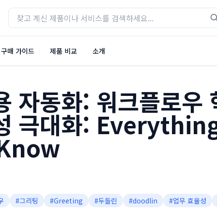
구매 가이드
제품 비교
소개
용 자동화: 워크플로우
극대화: Everything
 Know
우
#
그리팅
#
Greeting
#
두들린
#
doodlin
#
업무 효율성