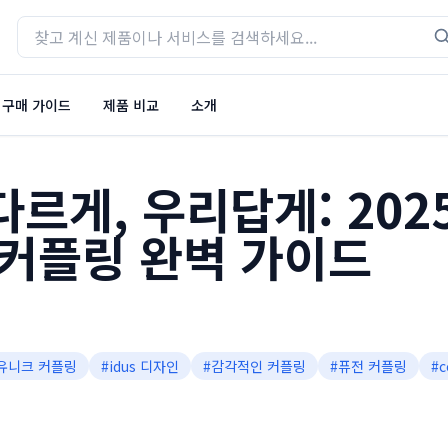
구매 가이드
제품 비교
소개
르게, 우리답게: 202
 커플링 완벽 가이드
유니크 커플링
#
idus 디자인
#
감각적인 커플링
#
퓨전 커플링
#
c