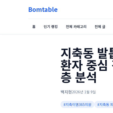
Bomtable
홈
인기 랭킹
전체 카테고리
전체 글
지축동 발
환자 중심 
층 분석
백지현
2026년 1월 9일
#
지축이엠365의원
#
지축동 