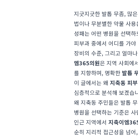
지긋지긋한 발톱 무좀, 많
법이나 무분별한 약물 사용은
성패는 어떤 병원을 선택하
피부과 중에서 어디를 가야
장비의 수준, 그리고 얼마
엠365의원
은 지역 사회에
를 지향하며, 명확한
발톱 
이 글에서는 왜
지축동 피
심층적으로 분석해 보겠습니
왜 지축동 주민들은 발톱 무
병원을 선택하는 기준은 사람
인근 지역에서
지축이엠36
순히 지리적 접근성을 넘어