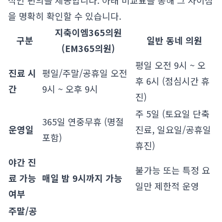
적인 편의를 제공합니다. 아래 비교표를 통해 그 차이점
을 명확히 확인할 수 있습니다.
지축이엠365의원
구분
일반 동네 의원
(EM365의원)
평일 오전 9시 ~ 오
진료 시
평일/주말/공휴일 오전
후 6시 (점심시간 휴
간
9시 ~ 오후 9시
진)
주 5일 (토요일 단축
365일 연중무휴 (명절
운영일
진료, 일요일/공휴일
포함)
휴진)
야간 진
불가능 또는 특정 요
료 가능
매일 밤 9시까지 가능
일만 제한적 운영
여부
주말/공