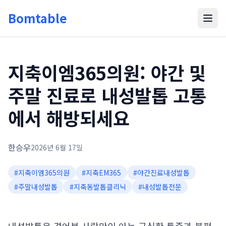
Bomtable
지축이엠365의원: 야간 및
주말 진료로 내성발톱 고통
에서 해방되세요
한승우
2026년 6월 17일
#
지축이엠365의원
#
지축EM365
#
야간진료내성발톱
#
주말내성발톱
#
지축동발톱클리닉
#
내성발톱전문