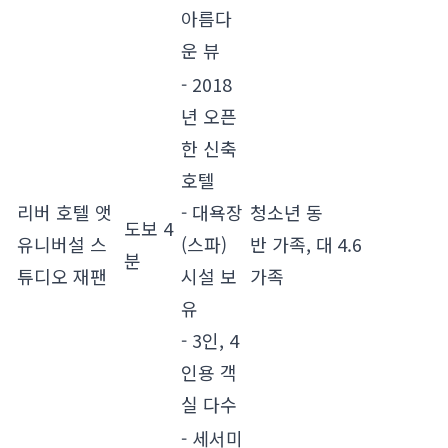
아름다
운 뷰
- 2018
년 오픈
한 신축
호텔
리버 호텔 앳
- 대욕장
청소년 동
도보 4
유니버설 스
(스파)
반 가족, 대
4.6
분
튜디오 재팬
시설 보
가족
유
- 3인, 4
인용 객
실 다수
- 세서미