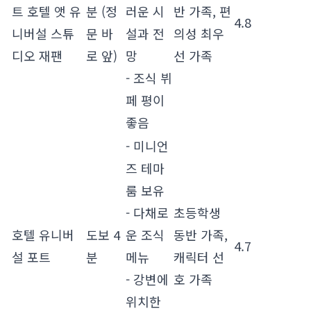
트 호텔 앳 유
분 (정
러운 시
반 가족, 편
4.8
니버설 스튜
문 바
설과 전
의성 최우
디오 재팬
로 앞)
망
선 가족
- 조식 뷔
페 평이
좋음
- 미니언
즈 테마
룸 보유
- 다채로
초등학생
호텔 유니버
도보 4
운 조식
동반 가족,
4.7
설 포트
분
메뉴
캐릭터 선
- 강변에
호 가족
위치한