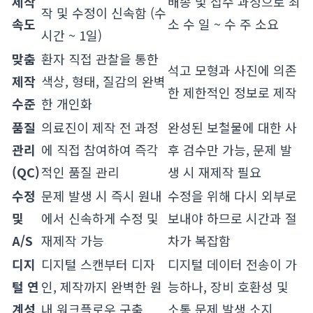
제작
배송 및 접수 과정으로 최
작 및 수정이 신속함 (수
속도
소 수 일 ~ 수 주 소요
시간 ~ 1일)
맞춤
환자 직접 관찰을 통한
석고 모형과 사진에 의존
제작
색상, 형태, 질감의 완벽
한 제한적인 정보로 제작
수준
한 개인화
품질
의료진이 제작 전 과정
완성된 보철물에 대한 사
관리
에 직접 참여하여 즉각
후 검수만 가능, 문제 발
(QC)
적인 품질 관리
생 시 재제작 필요
수정
문제 발생 시 즉시 원내
수정을 위해 다시 외부로
및
에서 신속하게 수정 및
보내야 하므로 시간과 절
A/S
재제작 가능
차가 복잡함
디지
디지털 스캔부터 디자
디지털 데이터 전송이 가
털 연
인, 제작까지 완벽한 원
능하나, 장비 호환성 및
계성
내 워크플로우 구축
소통 문제 발생 소지