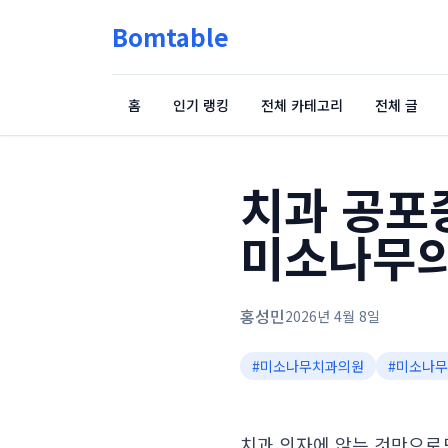
Bomtable
홈
인기 랭킹
전체 카테고리
전체 글
치과 공포증
미소나무의
홍성민
2026년 4월 8일
#
미소나무치과의원
#
미소나무
치과 의자에 앉는 것만으로도