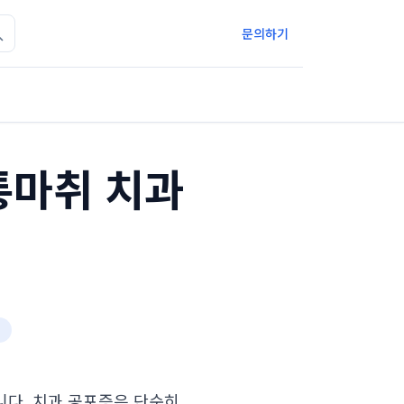
문의하기
통마취 치과
천
니다. 치과 공포증은 단순히