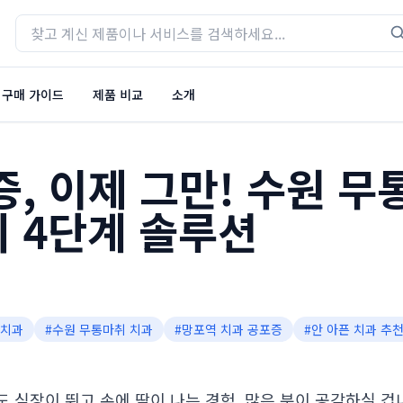
구매 가이드
제품 비교
소개
, 이제 그만! 수원 무
 4단계 솔루션
치과
#
수원 무통마취 치과
#
망포역 치과 공포증
#
안 아픈 치과 추
 심장이 뛰고 손에 땀이 나는 경험, 많은 분이 공감하실 겁