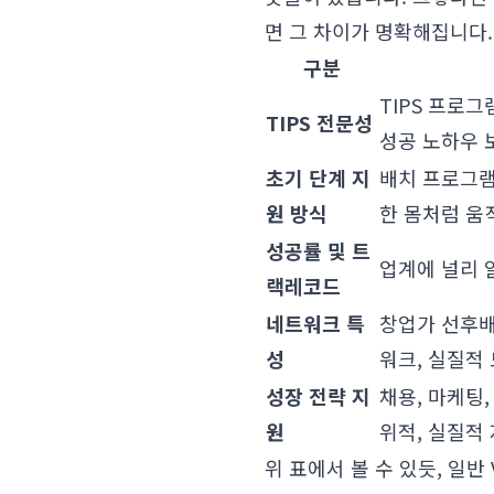
면 그 차이가 명확해집니다.
구분
TIPS 프로
TIPS 전문성
성공 노하우 
초기 단계 지
배치 프로그램
원 방식
한 몸처럼 움
성공률 및 트
업계에 널리 알
랙레코드
네트워크 특
창업가 선후배로
성
워크, 실질적
성장 전략 지
채용, 마케팅,
원
위적, 실질적
위 표에서 볼 수 있듯, 일반