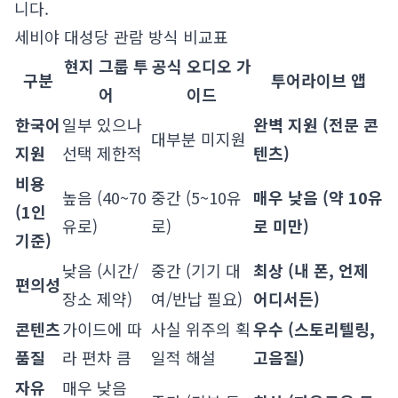
니다.
세비야 대성당 관람 방식 비교표
현지 그룹 투
공식 오디오 가
구분
투어라이브 앱
어
이드
한국어
일부 있으나
완벽 지원 (전문 콘
대부분 미지원
지원
선택 제한적
텐츠)
비용
높음 (40~70
중간 (5~10유
매우 낮음 (약 10유
(1인
유로)
로)
로 미만)
기준)
낮음 (시간/
중간 (기기 대
최상 (내 폰, 언제
편의성
장소 제약)
여/반납 필요)
어디서든)
콘텐츠
가이드에 따
사실 위주의 획
우수 (스토리텔링,
품질
라 편차 큼
일적 해설
고음질)
자유
매우 낮음