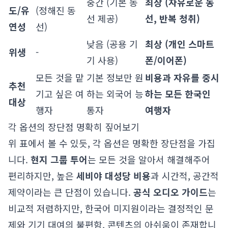
중간 (기본 동
최상 (자유로운 동
도/유
(정해진 동
선 제공)
선, 반복 청취)
연성
선)
낮음 (공용 기
최상 (개인 스마트
위생
-
기 사용)
폰/이어폰)
모든 것을 맡
기본 정보만 원
비용과 자유를 중시
추천
기고 싶은 여
하는 외국어 능
하는 모든 한국인
대상
행자
통자
여행자
각 옵션의 장단점 명확히 짚어보기
위 표에서 볼 수 있듯, 각 옵션은 명확한 장단점을 가집
니다.
현지 그룹 투어
는 모든 것을 알아서 해결해주어
편리하지만, 높은
세비야 대성당 비용
과 시간적, 공간적
제약이라는 큰 단점이 있습니다.
공식 오디오 가이드
는
비교적 저렴하지만, 한국어 미지원이라는 결정적인 문
제와 기기 대여의 불편함, 콘텐츠의 아쉬움이 존재합니