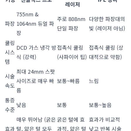
레이저
755nm &
주로 808nm
다양한 파장대의
파장
1064nm 듀얼 파
단일 파장
빛 (레이저 아님)
장
쿨링
DCD 가스 냉각 방
접촉식 쿨링
접촉식 쿨링 (상
시스
식 (강력)
(사파이어 팁)
대적으로 약함)
템
최대 24mm 스팟
시술
사이즈로 매우 빠
보통~빠름
느림
속도
름
통증
낮음
보통
보통~높음
수준
매우 뛰어남 (굵은
굵은 털에 효
효과가 비교적
효과
털, 얇은 털 모두
과적, 얇은 털
낮고 반복 시술