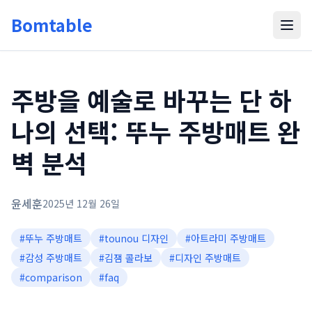
Bomtable
주방을 예술로 바꾸는 단 하
나의 선택: 뚜누 주방매트 완
벽 분석
윤세훈
2025년 12월 26일
#
뚜누 주방매트
#
tounou 디자인
#
아트라미 주방매트
#
감성 주방매트
#
김잼 콜라보
#
디자인 주방매트
#
comparison
#
faq