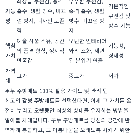
최상급 쿠션감, 충격
우수한 쿠션감,
기본적인
기능
흡수, 생활 방수, 미끄
충격 흡수, 생활
쿠션감 및
성
럼 방지, 디자인 보존
방수, 미끄럼 방
방수 기능
력
지
예술 작품 소유, 공간
모던한 인테리어
핵심
기능성,
의 품격 향상, 정서적
와의 조화, 세련
가치
경제성
만족감
된 분위기 연출
가격
고가
중고가
저가
대
뚜누 주방매트 100% 활용 가이드 및 관리 팁
최고의
감성 주방매트
를 선택했다면, 이제 그 가치를 온
전히 누리고 오랫동안 최상의 상태를 유지하는 방법을
알아볼 차례입니다. 뚜누 주방매트를 당신의 공간에 완
벽하게 통합하고, 그 아름다움을 오래도록 지키기 위한