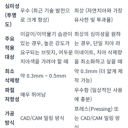
심미성
우수 (최근 기술 발전으
최상 (자연치아와 가장
(투명
로 크게 향상)
유사한 빛 투과율)
도)
이갈이/이악물기 습관이
최상의 심미성을 원하
주요
있는 경우, 높은 강도가
는 경우, 단일 치아 라
적용
요구되는 브릿지, 어두운
미네이트, 치아 삭제량
대상
치아색을 가려야 할 때
을 최소화하고 싶을 때
최소
약 0.3mm (더 얇게 제
약 0.3mm ~ 0.5mm
삭제량
작 가능)
파절
우수함 (일상적인 사용
매우 뛰어남
저항성
에 충분)
프레스(Pressing) 또
가공
CAD/CAM 밀링 방식
는 CAD/CAM 밀링 방
방식
식