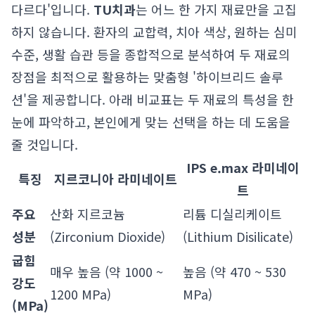
다르다'입니다.
TU치과
는 어느 한 가지 재료만을 고집
하지 않습니다. 환자의 교합력, 치아 색상, 원하는 심미
수준, 생활 습관 등을 종합적으로 분석하여 두 재료의
장점을 최적으로 활용하는 맞춤형 '하이브리드 솔루
션'을 제공합니다. 아래 비교표는 두 재료의 특성을 한
눈에 파악하고, 본인에게 맞는 선택을 하는 데 도움을
줄 것입니다.
IPS e.max 라미네이
특징
지르코니아 라미네이트
트
주요
산화 지르코늄
리튬 디실리케이트
성분
(Zirconium Dioxide)
(Lithium Disilicate)
굽힘
매우 높음 (약 1000 ~
높음 (약 470 ~ 530
강도
1200 MPa)
MPa)
(MPa)