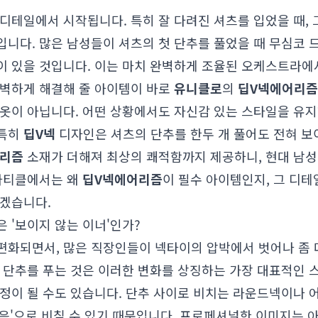
디테일에서 시작됩니다. 특히 잘 다려진 셔츠를 입었을 때,
입니다. 많은 남성들이 셔츠의 첫 단추를 풀었을 때 무심코 
이 있을 것입니다. 이는 마치 완벽하게 조율된 오케스트라에
완벽하게 해결해 줄 아이템이 바로
유니클로
의
딥V넥
에어리즘
속옷이 아닙니다. 어떤 상황에서도 자신감 있는 스타일을 유
 특히
딥V넥
디자인은 셔츠의 단추를 한두 개 풀어도 전혀 보
리즘
소재가 더해져 최상의 쾌적함까지 제공하니, 현대 남성
 아티클에서는 왜
딥V넥
에어리즘
이 필수 아이템인지, 그 디
보겠습니다.
 '보이지 않는 이너'인가?
편화되면서, 많은 직장인들이 넥타이의 압박에서 벗어나 좀 
첫 단추를 푸는 것은 이러한 변화를 상징하는 가장 대표적인 
함정이 될 수도 있습니다. 단추 사이로 비치는 라운드넥이나
 없음'으로 비칠 수 있기 때문입니다. 프로페셔널한 이미지는