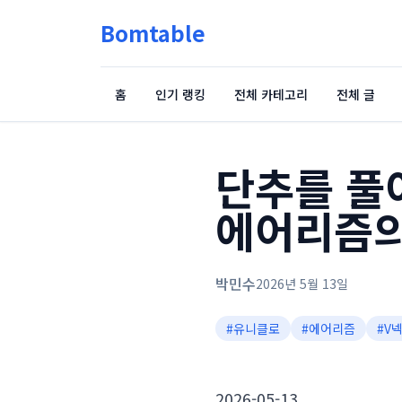
Bomtable
홈
인기 랭킹
전체 카테고리
전체 글
단추를 풀
에어리즘의
박민수
2026년 5월 13일
#
유니클로
#
에어리즘
#
V
2026-05-13