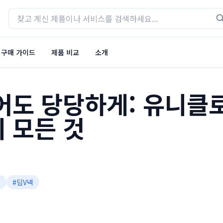
구매 가이드
제품 비교
소개
어도 당당하게: 유니클로
 모든 것
넥
#
딥V넥