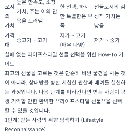
높은 만족도, 소장
로서
한 선택, 하지
선물로서의 감
가치, 주는 이의 안
의
만 특별함은 부
성적 가치는
목을 드러냄
가치
족
낮음
가격
저가 ~ 고가
중고가 ~ 고가
저가 ~ 중가
대
(매우 다양)
실패 없는 라이프스타일 선물 선택을 위한 How-To 가
이드
최고의 선물을 고르는 것은 단순히 비싼 물건을 사는 것
이 아니라, 상대방을 향한 세심한 관찰과 배려를 실천하
는 과정입니다. 다음 단계를 따라간다면 받는 사람이 평
생 기억할 만한 완벽한 **라이프스타일 선물**을 선택
할 수 있을 것입니다.
1단계: 받는 사람의 취향 탐색하기 (Lifestyle
Reconnaissance)