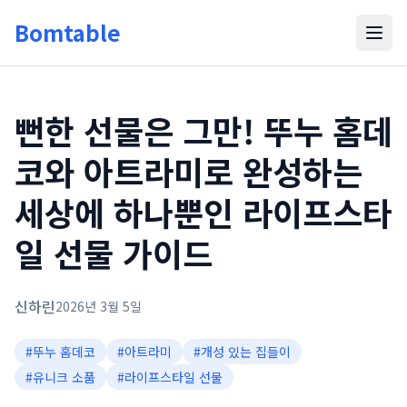
Bomtable
뻔한 선물은 그만! 뚜누 홈데
코와 아트라미로 완성하는
세상에 하나뿐인 라이프스타
일 선물 가이드
신하린
2026년 3월 5일
#
뚜누 홈데코
#
아트라미
#
개성 있는 집들이
#
유니크 소품
#
라이프스타일 선물