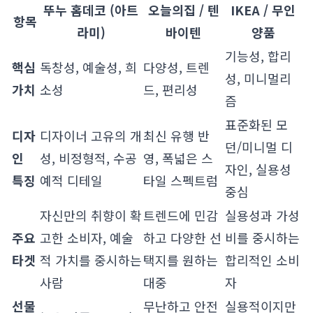
뚜누 홈데코 (아트
오늘의집 / 텐
IKEA / 무인
항목
라미)
바이텐
양품
기능성, 합리
핵심
독창성, 예술성, 희
다양성, 트렌
성, 미니멀리
가치
소성
드, 편리성
즘
표준화된 모
디자
디자이너 고유의 개
최신 유행 반
던/미니멀 디
인
성, 비정형적, 수공
영, 폭넓은 스
자인, 실용성
특징
예적 디테일
타일 스펙트럼
중심
자신만의 취향이 확
트렌드에 민감
실용성과 가성
주요
고한 소비자, 예술
하고 다양한 선
비를 중시하는
타겟
적 가치를 중시하는
택지를 원하는
합리적인 소비
사람
대중
자
선물
무난하고 안전
실용적이지만